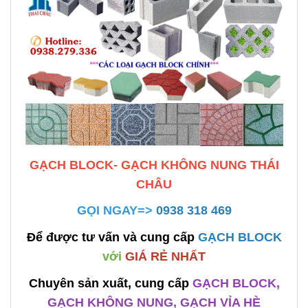
GẠCH BLOCK- GẠCH KHÔNG NUNG THÁI
CHÂU
GỌI NGAY=>
0938 318 469
Để được tư vấn và cung cấp
GẠCH BLOCK
với
GIÁ RẺ NHẤT
Chuyên sản xuất, cung cấp
GẠCH BLOCK,
GẠCH KHÔNG NUNG, GẠCH VỈA HÈ