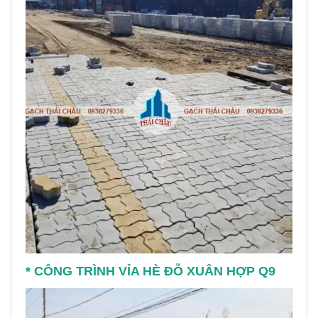
* CÔNG TRÌNH VỈA HÈ ĐỖ XUÂN HỢP Q9