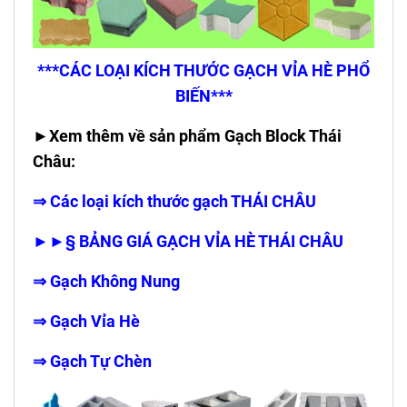
***CÁC LOẠI KÍCH THƯỚC GẠCH VỈA HÈ PHỔ
BIẾN***
►Xem thêm về sản phẩm Gạch Block Thái
Châu:
⇒
Các loại kích thước gạch THÁI CHÂU
►►§ BẢNG GIÁ GẠCH VỈA HÈ THÁI CHÂU
⇒
Gạch Không Nung
⇒
Gạch Vỉa Hè
⇒
Gạch Tự Chèn