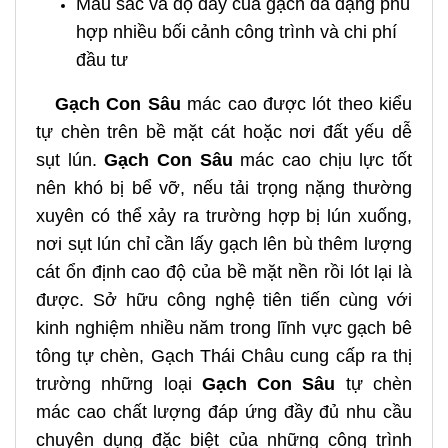
Màu sắc và độ dày của gạch đa dạng phù
hợp nhiều bối cảnh công trình và chi phí
đầu tư
Gạch Con Sâu
mác cao được lót theo kiểu
tự chèn trên bề mặt cát hoặc nơi đất yếu dễ
sụt lún.
Gạch Con Sâu
mác cao chịu lực tốt
nên khó bị bể vỡ, nếu tải trọng nặng thường
xuyên có thể xảy ra trường hợp bị lún xuống,
nơi sụt lún chỉ cần lấy gạch lên bù thêm lượng
cát ổn định cao độ của bề mặt nền rồi lót lại là
được. Sở hữu công nghệ tiên tiến cùng với
kinh nghiệm nhiều năm trong lĩnh vực gạch bê
tông tự chèn, Gạch Thái Châu cung cấp ra thị
trường những loại
Gạch Con Sâu
tự chèn
mác cao chất lượng đáp ứng đầy đủ nhu cầu
chuyên dụng đặc biệt của những công trình