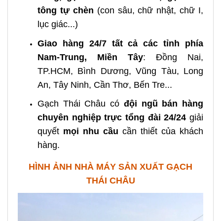
tông tự chèn
(con sâu, chữ nhật, chữ I,
lục giác...)
Giao hàng 24/7 tất cả các tỉnh phía
Nam-Trung, Miền Tây
: Đồng Nai,
TP.HCM, Bình Dương, Vũng Tàu, Long
An, Tây Ninh, Cần Thơ, Bến Tre...
Gạch Thái Châu có
đội ngũ bán hàng
chuyên nghiệp
trực tổng đài 24/24
giải
quyết
mọi nhu cầu
cần thiết của khách
hàng.
HÌNH ẢNH NHÀ MÁY SẢN XUẤT GẠCH
THÁI CHÂU