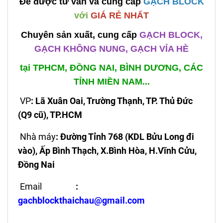
Để được tư vấn và cung cấp
GẠCH BLOCK
với
GIÁ RẺ NHẤT
Chuyên sản xuất, cung cấp
GẠCH BLOCK,
GẠCH KHÔNG NUNG, GẠCH VỈA HÈ
tại TPHCM, ĐỒNG NAI, BÌNH DƯƠNG, CÁC
TỈNH MIỀN NAM...
VP
: Lã Xuân Oai, Trường Thạnh, TP. Thủ Đức
(Q9 cũ), TP.HCM
Nhà máy
: Đường Tỉnh 768 (KDL Bửu Long đi
vào), Ấp Bình Thạch, X.Bình Hòa, H.Vĩnh Cửu,
Đồng Nai
Email
:
gachblockthaichau@gmail.com