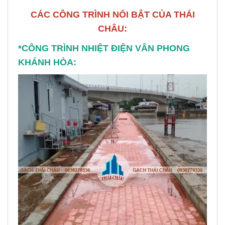
CÁC CÔNG TRÌNH NỔI BẬT CỦA THÁI
CHÂU:
*CÔNG TRÌNH NHIỆT ĐIỆN VÂN PHONG
KHÁNH HÒA: