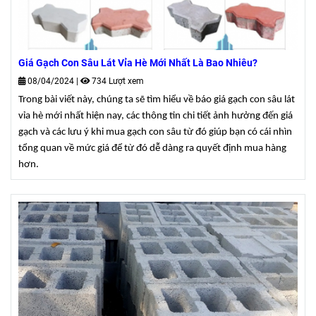
Giá Gạch Con Sâu Lát Vỉa Hè Mới Nhất Là Bao Nhiêu?
08/04/2024
|
734 Lượt xem
Trong bài viết này, chúng ta sẽ tìm hiểu về báo giá gạch con sâu lát
vỉa hè mới nhất
hiện nay
, các thông tin chi tiết
ảnh hưởng đến giá
gạch
và các lưu ý khi mua gạch con sâu từ đó giúp bạn có cái nhìn
tổng quan về mức giá để từ đó dễ dàng ra quyết định mua hàng
hơn.