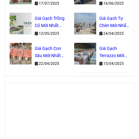
Tự Chèn Ở
Hè Uy Tín Tại
17/07/2025
16/06/2025
Đâu?
Đồng Nai
Giá Gạch Trồng
Giá Gạch Tự
Cỏ Mới Nhất
Chèn Mới Nhất
2025
2025
12/05/2025
24/04/2025
Giá Gạch Con
Giá Gạch
Sâu Mới Nhất
Terrazzo Mới
2025
Nhất 2025
22/04/2025
15/04/2025