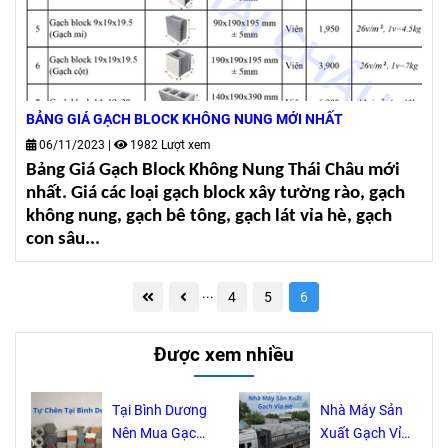
BẢNG GIÁ GẠCH BLOCK KHÔNG NUNG MỚI NHẤT
06/11/2023
|
1982 Lượt xem
Bảng Giá Gạch Block Không Nung Thái Châu mới
nhất. Giá các loại gạch block xây tường rào, gạch
không nung, gạch bê tông, gạch lát vỉa hè, gạch
con sâu...
...
4
5
6
Được xem nhiều
Tại Bình Dương
Nhà Máy Sản
Nên Mua Gạch
Xuất Gạch Vỉa