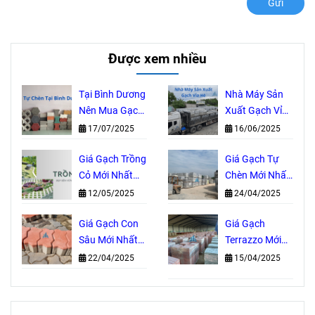
Gửi
Được xem nhiều
Tại Bình Dương
Nhà Máy Sản
Nên Mua Gạch
Xuất Gạch Vỉa
Tự Chèn Ở
Hè Uy Tín Tại
17/07/2025
16/06/2025
Đâu?
Đồng Nai
Giá Gạch Trồng
Giá Gạch Tự
Cỏ Mới Nhất
Chèn Mới Nhất
2025
2025
12/05/2025
24/04/2025
Giá Gạch Con
Giá Gạch
Sâu Mới Nhất
Terrazzo Mới
2025
Nhất 2025
22/04/2025
15/04/2025