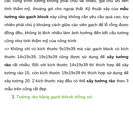
các công trình tường không phải chịu tải nhiều, gia chủ ưu tiên
tính thẩm mỹ, thoáng gió cho ngoại thất. Kỹ thuật xây của
mẫu
tường rào gạch block
này cũng không cần yêu cầu quá cao, tuy
nhiên phải chú ý khoảng cách giữa các viên gạch để lỗ rỗng được
đồng đều, không bị lệch nhiều làm ảnh hưởng đến kết cấu tường
cũng như tính thẩm mỹ của công trình.
=> Không chỉ có kích thước 9x19x39 mà các gạch block có kích
thước 14x19x39, 19x19x39 cũng được sử dụng để
xây tường
rào
rất nhiều. Đối với kích thước 14x19x39 thì thích hợp để xây
tường rào 15, còn kích thước 19x19x39 thì thích hợp sử dụng để
xây tường 20. 2 kích thước này đều có thể
xây tường rào
theo 3
mẫu trên cũng rất đẹp.
Tường rào bằng gạch block trồng cỏ: