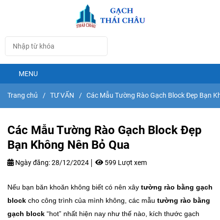
MENU
Trang chủ
/
TƯ VẤN
/
Các Mẫu Tường Rào Gạch Block Đẹp Bạn K
Các Mẫu Tường Rào Gạch Block Đẹp
Bạn Không Nên Bỏ Qua
Ngày đăng:
28/12/2024
599 Lượt xem
Nếu bạn băn khoăn không biết có nên xây
tường rào bằng gạch
block
cho công trình của mình không, các mẫu
tường rào bằng
gạch block
“hot” nhất hiện nay như thế nào, kích thước gạch