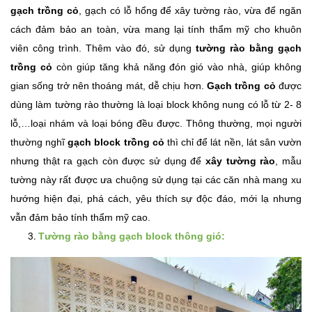
gạch trồng cỏ
, gạch có lỗ hổng để xây tường rào, vừa để ngăn
cách đảm bảo an toàn, vừa mang lại tính thẩm mỹ cho khuôn
viên công trình. Thêm vào đó, sử dụng
tường rào bằng gạch
trồng cỏ
còn giúp tăng khả năng đón gió vào nhà, giúp không
gian sống trở nên thoáng mát, dễ chịu hơn.
Gạch trồng cỏ
được
dùng làm tường rào thường là loại block không nung có lỗ từ 2- 8
lỗ,…loại nhám và loại bóng đều được. Thông thường, mọi người
thường nghĩ
gạch block trồng cỏ
thì chỉ để lát nền, lát sân vườn
nhưng thật ra gạch còn được sử dụng để
xây tường rào
, mẫu
tường này rất được ưa chuộng sử dụng tại các căn nhà mang xu
hướng hiện đại, phá cách, yêu thích sự độc đáo, mới lạ nhưng
vẫn đảm bảo tính thẩm mỹ cao.
Tường rào bằng gạch block thông gió: