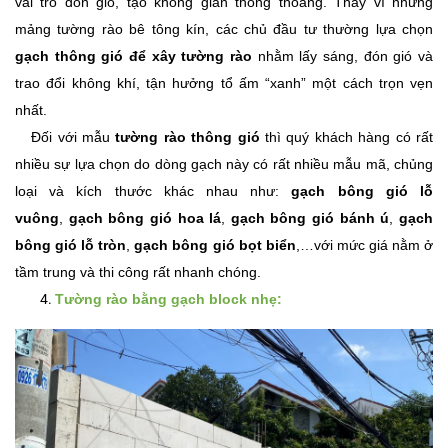
vai trò đón gió, tạo không gian thông thoáng. Thay vì những
mảng tường rào bê tông kín, các chủ đầu tư thường lựa chọn
gạch thông gió để xây tường rào
nhằm lấy sáng, đón gió và
trao đổi không khí, tận hưởng tổ ấm “xanh” một cách trọn vẹn
nhất.
Đối với mẫu
tường rào thông gió
thì quý khách hàng có rất
nhiều sự lựa chọn do dòng gạch này có rất nhiều mẫu mã, chủng
loại và kích thước khác nhau như:
gạch bông gió lỗ
vuông
,
gạch bông gió hoa lá
,
gạch bông gió bánh ú
,
gạch
bông gió lỗ tròn
,
gạch bông gió bọt biển
,…với mức giá nằm ở
tầm trung và thi công rất nhanh chóng.
Tường rào bằng gạch block nhẹ: