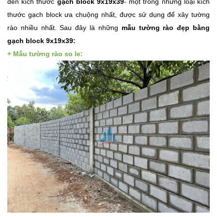
đến kích thước
gạch block 9x19x39
- một trong những loại kích
thước gạch block ưa chuộng nhất, được sử dụng để xây tường
rào nhiều nhất. Sau đây là những
mẫu tường rào đẹp bằng
gạch block 9x19x39:
+ Mẫu tường rào so le: