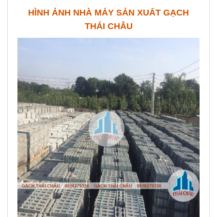
HÌNH ẢNH NHÀ MÁY SẢN XUẤT GẠCH
THÁI CHÂU