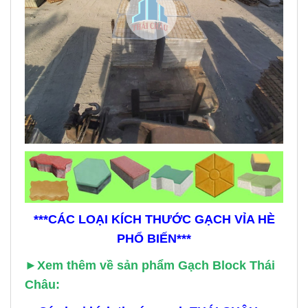
***CÁC LOẠI KÍCH THƯỚC GẠCH VỈA HÈ
PHỔ BIẾN***
►Xem thêm về sản phẩm Gạch Block Thái
Châu: