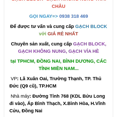
CHÂU
GỌI NGAY=>
0938 318 469
Để được tư vấn và cung cấp
GẠCH BLOCK
với
GIÁ RẺ NHẤT
Chuyên sản xuất, cung cấp
GẠCH BLOCK,
GẠCH KHÔNG NUNG, GẠCH VỈA HÈ
tại TPHCM, ĐỒNG NAI, BÌNH DƯƠNG, CÁC
TỈNH MIỀN NAM...
VP
: Lã Xuân Oai, Trường Thạnh, TP. Thủ
Đức (Q9 cũ), TP.HCM
Nhà máy
: Đường Tỉnh 768 (KDL Bửu Long
đi vào), Ấp Bình Thạch, X.Bình Hòa, H.Vĩnh
Cửu, Đồng Nai