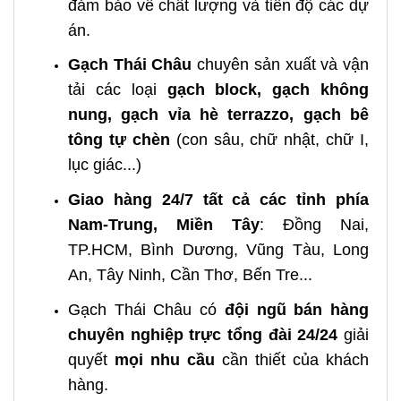
đảm bảo về chất lượng và tiến độ các dự
án.
Gạch Thái Châu
chuyên sản xuất và vận
tải các loại
gạch block, gạch không
nung, gạch vỉa hè terrazzo, gạch bê
tông tự chèn
(con sâu, chữ nhật, chữ I,
lục giác...)
Giao hàng 24/7 tất cả các tỉnh phía
Nam-Trung, Miền Tây
: Đồng Nai,
TP.HCM, Bình Dương, Vũng Tàu, Long
An, Tây Ninh, Cần Thơ, Bến Tre...
Gạch Thái Châu có
đội ngũ bán hàng
chuyên nghiệp
trực tổng đài 24/24
giải
quyết
mọi nhu cầu
cần thiết của khách
hàng.