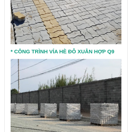
* CÔNG TRÌNH VỈA HÈ ĐỖ XUÂN HỢP Q9