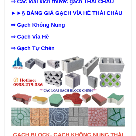
⇒
Các loại kích thước gạch THÁI CHÂU
►►§ BẢNG GIÁ GẠCH VỈA HÈ THÁI CHÂU
⇒
Gạch Không Nung
⇒
Gạch Vỉa Hè
⇒
Gạch Tự Chèn
GẠCH BLOCK- GẠCH KHÔNG NUNG THÁI