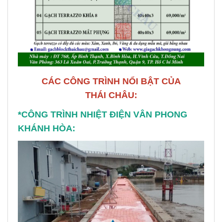
CÁC CÔNG TRÌNH NỔI BẬT CỦA
THÁI CHÂU:
*CÔNG TRÌNH NHIỆT ĐIỆN VÂN PHONG
KHÁNH HÒA: