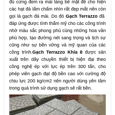
đủ cứng đem ra mài láng bề mặt để cho hiện
các hạt đá lấm chấm nhìn rất đẹp mắt nên còn
gọi là gạch đá mài. Do đó
Gạch Terrazzo
đã
đáp ứng được tính thẩm mỹ cho các công trình
nhờ màu sắc phong phú cùng những hoa văn
phù hợp, tạo đường nét sang trọng và lịch sự
cũng như sự bền vững và mỹ quan của các
công trình.
Gạch Terrazzo Khía 8
được sản
xuất trên dây chuyền thiết bị hiện đại theo
công nghệ ép với lực ép trên 300 tấn, cho
phép viên gạch đạt độ bền cao với cường độ
chịu lực 200 kg/cm2 nên người dùng yên tâm
trong quá trình sử dụng gạch sẽ rất bền.