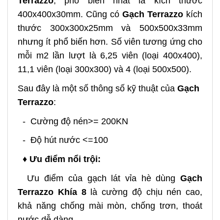
Terrazzo
, phổ biến nhất là kích thước
400x400x30mm. Cũng có
Gạch Terrazzo
kích
thước 300x300x25mm và 500x500x33mm
nhưng ít phổ biến hơn. Số viên tương ứng cho
mỗi m2 lần lượt là 6,25 viên (loại 400x400),
11,1 viên (loại 300x300) và 4 (loại 500x500).
Sau đây là một số thông số kỹ thuật của
Gạch
Terrazzo
:
- Cường độ nén>= 200KN
- Độ hút nước <=100
♦ Ưu điểm nổi trội:
Ưu điểm của gạch lát vỉa hè dùng
Gạch
Terrazzo Khía 8
là cường độ chịu nén cao,
khả năng chống mài mòn, chống trơn, thoát
nước dễ dàng ...