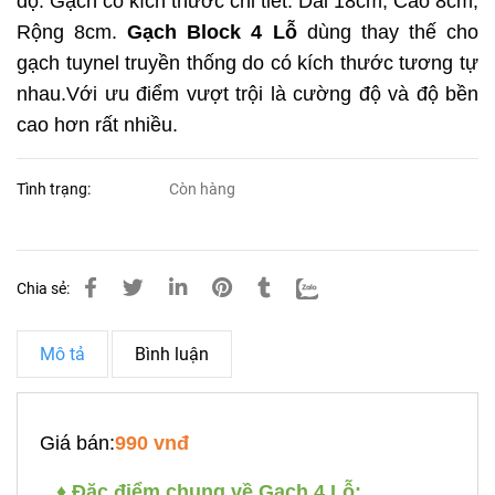
độ. Gạch có kích thước chi tiết: Dài 18cm, Cao 8cm,
Rộng 8cm.
Gạch Block 4 Lỗ
dùng thay thế cho
gạch tuynel truyền thống do có kích thước tương tự
nhau.Với ưu điểm vượt trội là cường độ và độ bền
cao hơn rất nhiều.
Tình trạng:
Còn hàng
Chia sẻ:
Mô tả
Bình luận
Giá bán:
990 vnđ
♦
Đặc điểm chung về Gạch 4 Lỗ: