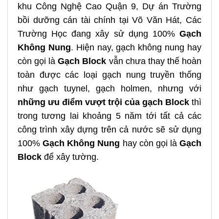
khu Công Nghệ Cao Quận 9, Dự án Trường
bồi dưỡng cán tài chính tại Võ Văn Hát, Các
Trường Học đang xây sử dụng 100%
G
ạch
Không Nung
. Hiện nay, gạch không nung hay
còn gọi là
G
ạch Block
vẫn chưa thay thế hoàn
toàn được các loại gạch nung truyền thống
như gạch tuynel, gạch holmen, nhưng với
những ưu điểm vượt trội của gạch Block
thì
trong tương lai khoảng 5 năm tới tất cả các
công trình xây dựng trên cả nước sẽ sử dụng
100%
G
ạch Không Nung
hay còn gọi là
G
ạch
Block
để xây tường.