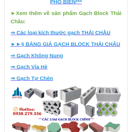
PHỔ BIẾN***
►
Xem thêm về sản phẩm Gạch Block Thái
Châu:
⇒
Các loại kích thước gạch THÁI CHÂU
►►
§ BẢNG GIÁ GẠCH BLOCK THÁI CHÂU
⇒
Gạch Không Nung
⇒
Gạch Vỉa Hè
⇒
Gạch Tự Chèn