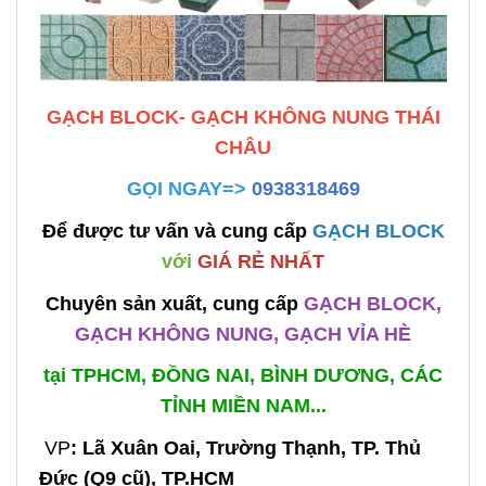
GẠCH BLOCK- GẠCH KHÔNG NUNG THÁI
CHÂU
GỌI NGAY=>
0938318469
Để được tư vấn và cung cấp
GẠCH BLOCK
với
GIÁ RẺ NHẤT
Chuyên sản xuất, cung cấp
GẠCH BLOCK,
GẠCH KHÔNG NUNG, GẠCH VỈA HÈ
tại TPHCM, ĐỒNG NAI, BÌNH DƯƠNG, CÁC
TỈNH MIỀN NAM...
VP
: Lã Xuân Oai, Trường Thạnh, TP. Thủ
Đức (Q9 cũ), TP.HCM