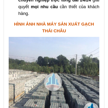
chuyên nghiệp
trực tổng đài 24/24
giải
quyết
mọi nhu cầu
cần thiết của khách
hàng.
HÌNH ẢNH NHÀ MÁY SẢN XUẤT GẠCH
THÁI CHÂU