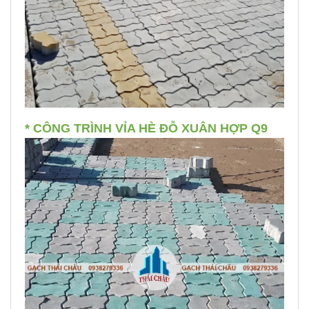
* CÔNG TRÌNH VỈA HÈ ĐỖ XUÂN HỢP Q9