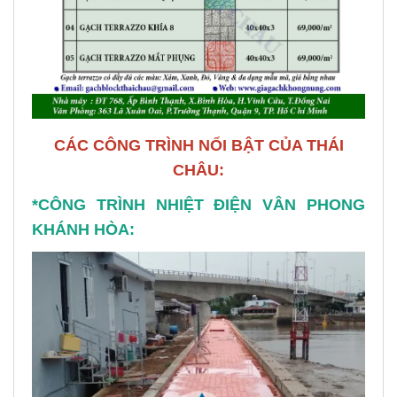
CÁC CÔNG TRÌNH NỔI BẬT CỦA THÁI
CHÂU:
*CÔNG TRÌNH NHIỆT ĐIỆN VÂN PHONG
KHÁNH HÒA: